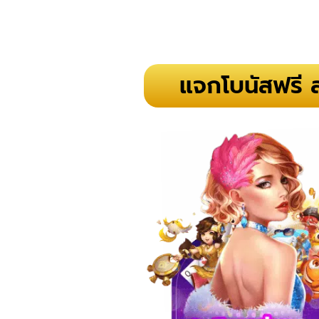
แจกโบนัสฟรี 