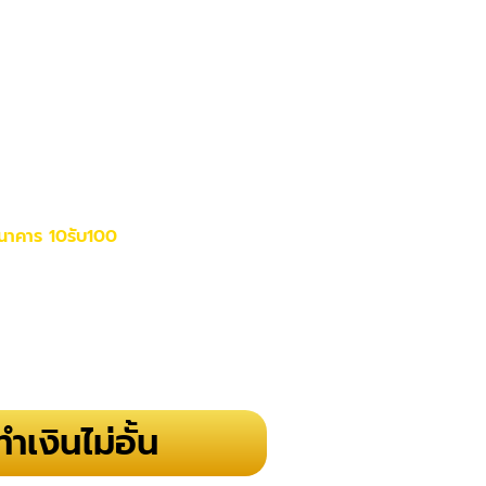
ะเสียเงินเยอะ
ิมพันเยอะ
ธนาคาร 10รับ100
โดยไม่ต้องกังวล
-ถอนสะดวก มีเกมสล็อตให้เลือกเล่น
เงินไม่อั้น