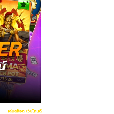
ming
เล่นสล็อต เว็บไหนดี
เกมนี้ได้รับ