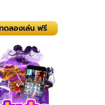
 ทดลองเล่น ฟรี