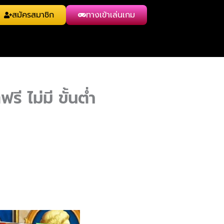
สมัครสมาชิก
ทางเข้าเล่นเกม
 ไม่มี ขั้นต่ำ