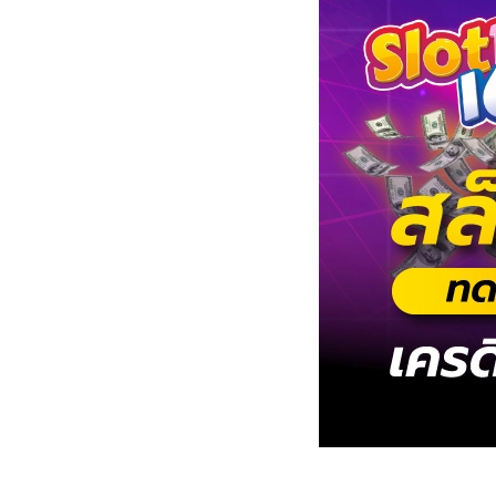
สล็อตโรม่า joker ทดลองเล่น