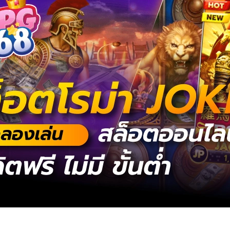
 เป็นเกมสล็อตแมชชีนออนไลน์ยอดนิยมจากค่าย Joker Ga