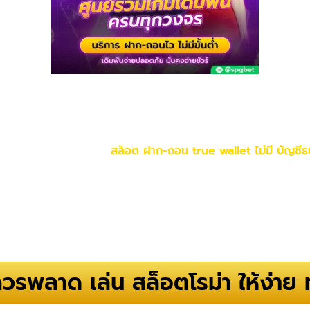
้อย:
คุณสามารถเริ่มเดิมพันด้วยเงินจำนวนน้อย โดยไม่ต้องกังวลว่าจ
พันด้วยเงินจำนวนน้อย ก็มีโอกาสลุ้นรางวัลแจ็คพอตใหญ่
สำหรับนักเดิมพันมือใหม่ ฝึกฝนเทคนิคการเล่น โดยไม่ต้องเสียเงินเด
เพลินกับเกมสล็อตโรม่า
สล็อต ฝาก-ถอน true wallet ไม่มี บัญชี
ม่า โดยไม่มีขั้นต่ำ สะดวก รวดเร็ว ปลอดภัย สมัครสมาชิกง่าย ฝาก
วรพลาด เล่น สล็อตโรม่า ให้ง่าย ทำ