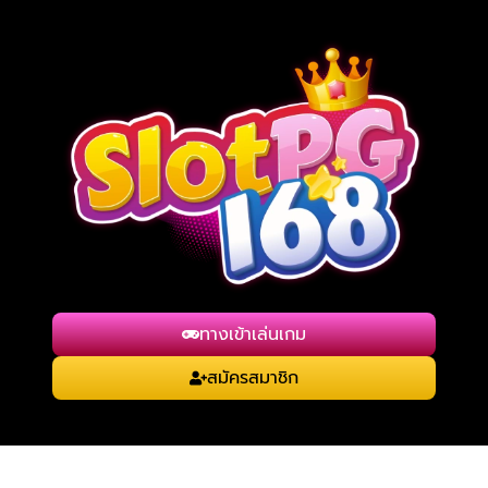
Skip
to
content
ทางเข้าเล่นเกม
สมัครสมาชิก