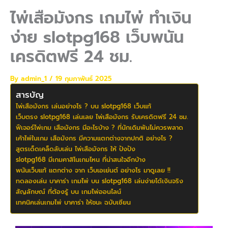
ไพ่เสือมังกร เกมไพ่ ทำเงิน
ง่าย slotpg168 เว็บพนัน
เครดิตฟรี 24 ชม.
By
admin_1
/
19 กุมภาพันธ์ 2025
สารบัญ
ไพ่เสือมังกร เล่นอย่างไร ? บน slotpg168 เว็บแท้
เว็บตรง slotpg168 เล่นเลย ไพ่เสือมังกร รับเครดิตฟรี 24 ชม.
ฟีเจอร์ไพ่เกม เสือมังกร มีอะไรบ้าง ? ที่นักเดิมพันไม่ควรพลาด
เค้าไพ่ในเกม เสือมังกร มีความแตกต่างจากปกติ อย่างไร ?
สูตรเด็ดเคล็ดลับเล่น ไพ่เสือมังกร ให้ ปังปัง
slotpg168 มีเกมคาสิโนเกมไหน ที่น่าสนใจอีกบ้าง
พนันเว็บแท้ แตกต่าง จาก เว็บเอเย่นต์ อย่างไร มาดูเลย !!
ทดลองเล่น บาคาร่า เกมไพ่ บน slotpg168 เล่นง่ายได้เงินจริง
สัญลักษณ์ ที่ต้องรู้ บน เกมไพ่ออนไลน์
เทคนิคเล่นเกมไพ่ บาคาร่า ให้ชนะ ฉบับเซียน