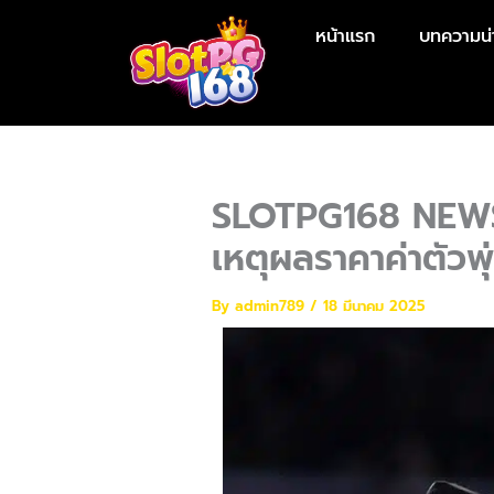
Skip
หน้าแรก
บทความน่
to
content
SLOTPG168 NEWS 
เหตุผลราคาค่าตัวพุ่
By
admin789
/
18 มีนาคม 2025